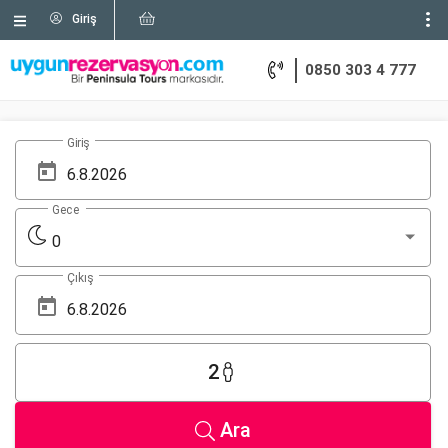
Giriş
0850 303 4 777
Giriş
Gece
0
Çıkış
2
Ara