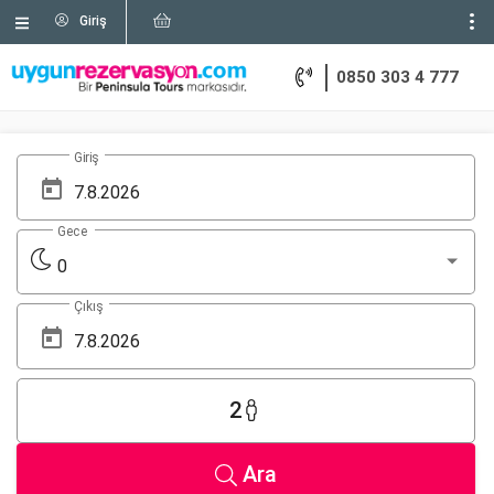
Giriş
0850 303 4 777
Giriş
Gece
0
Çıkış
2
Ara