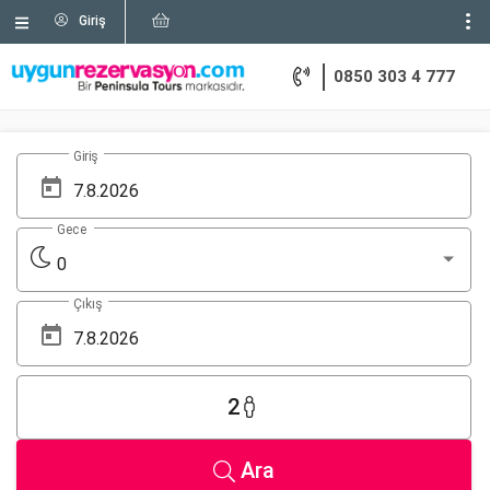
Giriş
0850 303 4 777
Giriş
Gece
0
Çıkış
2
Ara