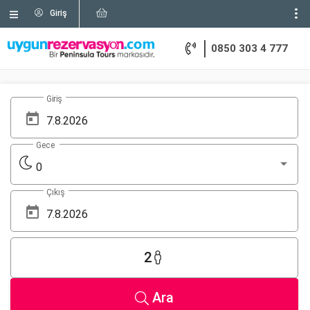
Giriş
0850 303 4 777
Giriş
Gece
0
Çıkış
2
Ara