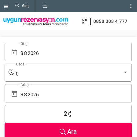
Giriş
0850 303 4 777
Giriş
Gece
0
Çıkış
2
Ara