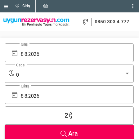
Giriş
0850 303 4 777
Giriş
Gece
0
Çıkış
2
Ara