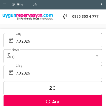
Giriş
0850 303 4 777
Giriş
Gece
0
Çıkış
2
Ara