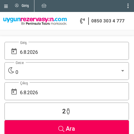
Giriş
0850 303 4 777
Giriş
Gece
0
Çıkış
2
Ara