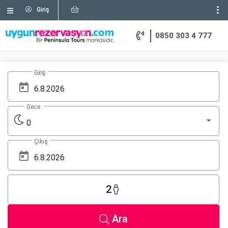
Giriş
0850 303 4 777
Giriş
Gece
0
Çıkış
2
Ara