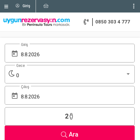
Giriş
0850 303 4 777
Giriş
Gece
0
Çıkış
2
Ara