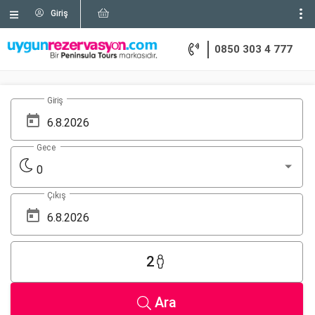
Giriş
0850 303 4 777
Giriş
Gece
0
Çıkış
2
Ara