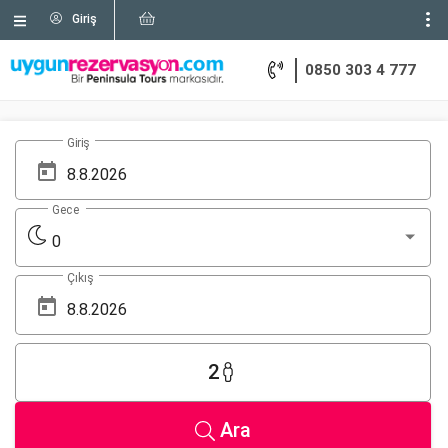
Giriş
0850 303 4 777
Giriş
Gece
0
Çıkış
2
Ara