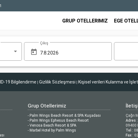
1
GRUP OTELLERIMIZ
EGE OTEL
Çıkış
D-19 Bilgilendirme
Gizlilik Sözleşmesi
Kişisel verileri Kulanma ve İşle
|
|
Grup Otellerimiz
İleti
- Palm Wings Beach Resort & SPA Kuşadası
Çağrı 
- Palm Wings Ephesus Beach Resort
Adres :
- Venosa Beach Resort & SPA
09400 
- Marbel Hotel by Palm Wings
Tel :
08
ası
Fax :
02