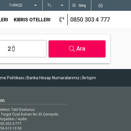
TÜRKÇE
TL
Giriş
0850 303 4 777
LERI
KIBRIS OTELLERI
Ara
2
tme Politikası
Banka Hesap Numaralarımız
İletişim
|
|
şim
Merkezi Tatil Dostunuz
Turgut Özal Bulvarı No 35 Çevreyolu
Kuşadası / Aydın
50 303 4 777
56 613 10 50