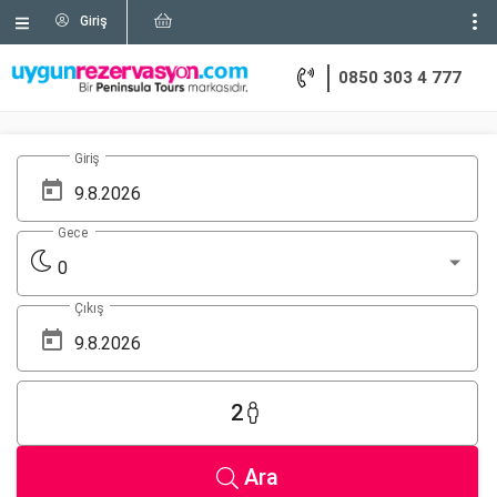
Giriş
0850 303 4 777
Giriş
Gece
0
Çıkış
2
Ara