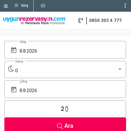
Giriş
0850 303 4 777
Giriş
Gece
0
Çıkış
2
Ara