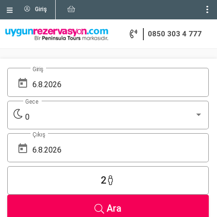
Giriş
0850 303 4 777
Giriş
Gece
0
Çıkış
2
Ara